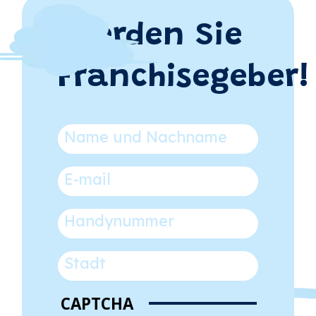
Werden Sie
Franchisegeber!
Ime i prezime
E-mail
Broj telefona
Za koji grad
CAPTCHA