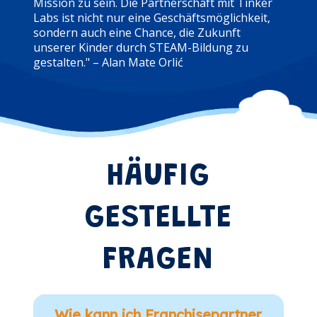
Mission zu sein. Die Partnerschaft mit Tinker
Labs ist nicht nur eine Geschäftsmöglichkeit,
sondern auch eine Chance, die Zukunft
unserer Kinder durch STEAM-Bildung zu
gestalten." – Alan Mate Orlić
HÄUFIG
GESTELLTE
FRAGEN
Wie kann ich Franchisepartner